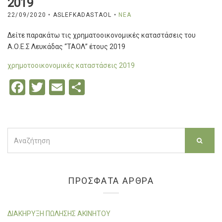
2019
22/09/2020
• ASLEFKADASTAOL •
ΝΈΑ
Δείτε παρακάτω τις χρηματοοικονομικές καταστάσεις του
Α.Ο.Ε.Σ Λευκάδας “ΤΑΟΛ” έτους 2019
χρημοτοοικονομικές καταστάσεις 2019
F
T
E
Μ
a
wi
m
οι
ce
tt
ail
ρ
b
er
α
S
e
o
σ
a
o
τ
r
k
εί
c
ΠΡΌΣΦΑΤΑ ΆΡΘΡΑ
h
τ
f
ε
o
ΔΙΑΚΗΡΥΞΗ ΠΩΛΗΣΗΣ ΑΚΙΝΗΤΟΥ