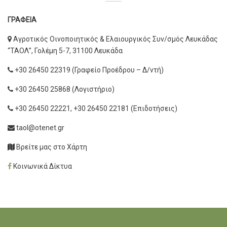
ΓΡΑΦΕΙΑ
Αγροτικός Οινοποιητικός & Ελαιουργικός Συν/σμός Λευκάδας
“ΤΑΟΛ”, Γολέμη 5-7, 31100 Λευκάδα
+30 26450 22319 (Γραφείο Προέδρου – Δ/ντή)
+30 26450 25868 (Λογιστήριο)
+30 26450 22221, +30 26450 22181 (Επιδοτήσεις)
taol@otenet.gr
Βρείτε μας στο Χάρτη
Κοινωνικά Δίκτυα