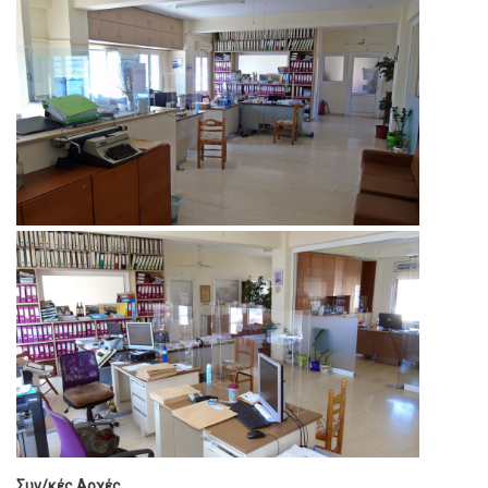
Συν/κές Αρχές