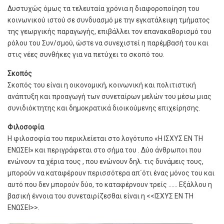
Δυστυχώς όμως τα τελευταία χρόνια η διαφοροποίηση του
κοινωνικού ιστού σε συνδυασμό με την εγκατάλειψη τμήματος
της γεωργικής παραγωγής, επιβάλλει τον επανακαθορισμό του
ρόλου του Συν/σμού, ώστε να συνεχιστεί η παρέμβασή του και
στις νέες συνθήκες για να πετύχει το σκοπό του.
Σκοπός
Σκοπός του είναι η οικονομική, κοινωνική και πολιτιστική
ανάπτυξη και προαγωγή των συνεταίρων μελών του μέσω μιας
συνιδιόκτητης και δημοκρατικά διοικούμενης επιχείρησης.
Φιλοσοφία
Η φιλοσοφία του περικλείεται στο λογότυπο «Η ΙΣΧΥΣ ΕΝ ΤΗ
ΕΝΩΣΕΙ» και περιγράφεται στο σήμα του . Δύο άνθρωποι που
ενώνουν τα χέρια τους , που ενώνουν δηλ. τις δυνάμεις τους,
μπορούν να καταφέρουν περισσότερα απ΄ότι ένας μόνος του και
αυτό που δεν μπορούν δύο, το καταφέρνουν τρείς …… Εξάλλου η
βασική έννοια του συνεταιρίζεσθαι είναι η <<ΙΣΧΥΣ ΕΝ ΤΗ
ΕΝΩΣΕΙ>>.