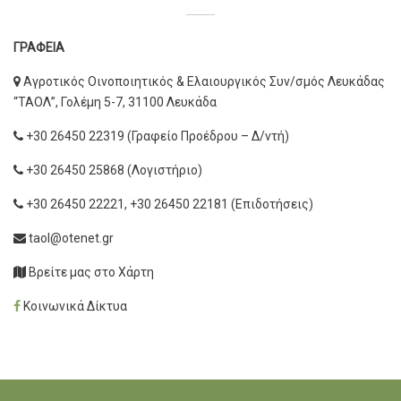
ΓΡΑΦΕΙΑ
Αγροτικός Οινοποιητικός & Ελαιουργικός Συν/σμός Λευκάδας
“ΤΑΟΛ”, Γολέμη 5-7, 31100 Λευκάδα
+30 26450 22319 (Γραφείο Προέδρου – Δ/ντή)
+30 26450 25868 (Λογιστήριο)
+30 26450 22221, +30 26450 22181 (Επιδοτήσεις)
taol@otenet.gr
Βρείτε μας στο Χάρτη
Κοινωνικά Δίκτυα