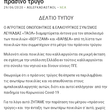
πράσινο τρύγο
29/06/2020
• ASLEFKADASTAOL •
ΝΈΑ
ΔΕΛΤΙΟ ΤΥΠΟΥ
Ο ΑΓΡΟΤΙΚΟΣ ΟΙΝΟΠΟΙΗΤΙΚΟΣ & ΕΛΑΙΟΥΡΓΙΚΟΣ ΣΥΝ/ΣΜΟΣ
ΛΕΥΚΑΔΑΣ «ΤΑΟΛ» διαμαρτύρεται έντονα για τον αποκλεισμό
των ποικιλιών «ΒΕΡΤΖΑΜΙ» και «ΒΑΡΔΕΑ» από τη λίστα των
ποικιλιών που συμμετέχουν στο μέτρο του πράσινου τρύγου.
Μολονότι είναι ποικιλίες που καλλιεργούνται σε μικρή έκταση
σε σχέση με την υπόλοιπη Ελλάδα εν τούτοις καλλιεργούνται
στο σύνολο του νησιού και δίνουν οίνους ΠΓΕ.
Θεωρούμε ότι ο πράσινος τρύγος θα έπρεπε να περιλαμβάνει
τις ανωτέρω ποικιλίες και να απευθύνεται στους
αμπελοκαλλιεργητές αυτών, διότι και αυτοί επλήγησαν από την
πανδημία του Κορωνοϊού Covid-19 .
Για το λόγο αυτό ΖΗΤΑΜΕ την παράταση του μέτρου «πράσινος
τρύγος» και την ένταξη των ανωτέρω ποικιλών σ΄αυτό, χωρίς