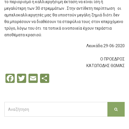
το περιορισμό η καλλιεργήσιμη έκταση να είναι ίση ή
μεγαλύτερη των 30 στρεμμάτων . Στην αντίθετη περίπτωση οι
αμπελοκαλλιεργητές μας θα υποστούν μεγάλη ζημιά διότι δεν
θα μπορέσουν να διαθέσουν τα σταφύλια τους στον επερχόμενο
τρύγο, λόγω του ότι τα τοπικά οινοποιεία έχουν τεράστια
αποθέματα κρασιού.
Λευκάδα 29-06-2020
Ο ΠΡΟΕΔΡΟΣ
ΚΑΤΩΠΟΔΗΣ ΘΩΜΑΣ
F
T
E
Μ
a
wi
m
οι
ce
tt
ail
ρ
b
er
α
S
e
o
σ
a
o
τ
r