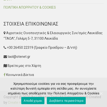
ΠΟΛΙΤΙΚΗ ΑΠΟΡΡΗΤΟΥ & COOKIES
ΣΤΟΙΧΕΙΑ ΕΠΙΚΟΙΝΩΝΙΑΣ
Αγροτικός Οινοποιητικός & Ελαιουργικός Συν/σμός Λευκάδας
“ΤΑΟΛ”, Γολέμη 5-7, 31100 Λευκάδα
+30 26450 22319 (Γραφείο Προέδρου – Δ/ντή)
taol@otenet.gr
Βρείτε μας στο Χάρτη
Κοινωνικά Δίκτυα
Χρησιμοποιούμε cookies για να σας προσφέρουμε την
καλύτερη δυνατή εμπειρία στη σελίδα μας. Αν συνεχίσετε
σημαίνει πως αποδέχεστε την Πολιτική Απορρήτου & Cookies
Copyright @ 2020 As Lefkadas Taol | All Right Reserved | Created
Αποδέχομαι
Διαβάστε περισσότερα
by
Create myWeb