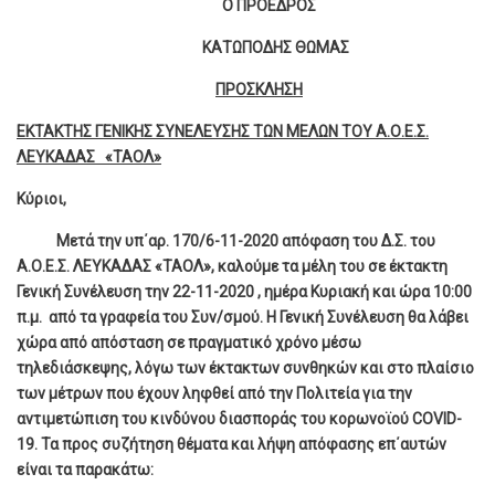
Ο ΠΡΟΕΔΡΟΣ
ΚΑΤΩΠΟΔΗΣ ΘΩΜΑΣ
ΠΡΟΣΚΛΗΣΗ
ΕΚΤΑΚΤΗΣ ΓΕΝΙΚΗΣ ΣΥΝΕΛΕΥΣΗΣ ΤΩΝ ΜΕΛΩΝ ΤΟΥ Α.Ο.Ε.Σ.
ΛΕΥΚΑΔΑΣ «ΤΑΟΛ»
Κύριοι,
Μετά την υπ΄αρ. 170/6-11-2020 απόφαση του Δ.Σ. του
Α.Ο.Ε.Σ. ΛΕΥΚΑΔΑΣ «ΤΑΟΛ», καλούμε τα μέλη του σε έκτακτη
Γενική Συνέλευση την 22-11-2020 , ημέρα Κυριακή και ώρα 10:00
π.μ. από τα γραφεία του Συν/σμού. Η Γενική Συνέλευση θα λάβει
χώρα από απόσταση σε πραγματικό χρόνο μέσω
τηλεδιάσκεψης, λόγω των έκτακτων συνθηκών και στο πλαίσιο
των μέτρων που έχουν ληφθεί από την Πολιτεία για την
αντιμετώπιση του κινδύνου διασποράς του κορωνοϊού
COVID
-
19. Τα προς συζήτηση θέματα και λήψη απόφασης επ΄αυτών
είναι τα παρακάτω: