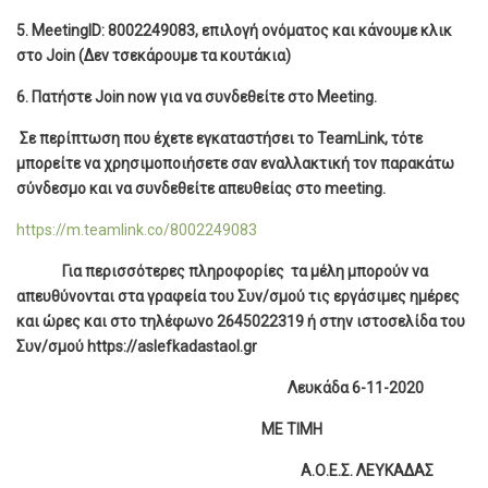
5. MeetingID: 8002249083
,
επιλογή ονόματος και κάνουμε κλικ
στο Join
(Δεν τσεκάρουμε τα κουτάκια)
6. Πατήστε Join now για να συνδεθείτε στο Meeting.
Σε περίπτωση που έχετε εγκαταστήσει το TeamLink, τότε
μπορείτε να χρησιμοποιήσετε σαν εναλλακτική τον παρακάτω
σύνδεσμο και να συνδεθείτε απευθείας στο meeting.
https://m.teamlink.co/8002249083
Για περισσότερες πληροφορίες τα μέλη μπορούν να
απευθύνονται στα γραφεία του Συν/σμού τις εργάσιμες ημέρες
και ώρες και στο τηλέφωνο 2645022319 ή στην ιστοσελίδα του
Συν/σμού
https
://
aslefkadastaol
.
gr
Λευκάδα 6-11-2020
ΜΕ ΤΙΜΗ
Α.Ο.Ε.Σ. ΛΕΥΚΑΔΑΣ