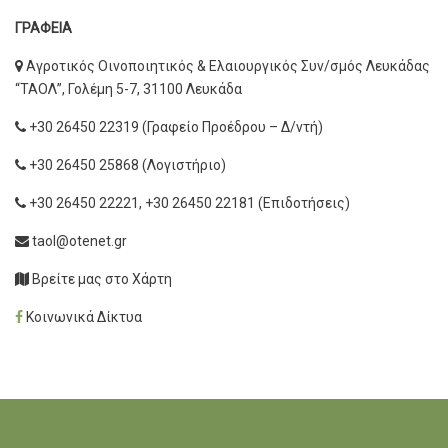
ΓΡΑΦΕΙΑ
Αγροτικός Οινοποιητικός & Ελαιουργικός Συν/σμός Λευκάδας
“ΤΑΟΛ”, Γολέμη 5-7, 31100 Λευκάδα
+30 26450 22319 (Γραφείο Προέδρου – Δ/ντή)
+30 26450 25868 (Λογιστήριο)
+30 26450 22221, +30 26450 22181 (Επιδοτήσεις)
taol@otenet.gr
Βρείτε μας στο Χάρτη
Κοινωνικά Δίκτυα