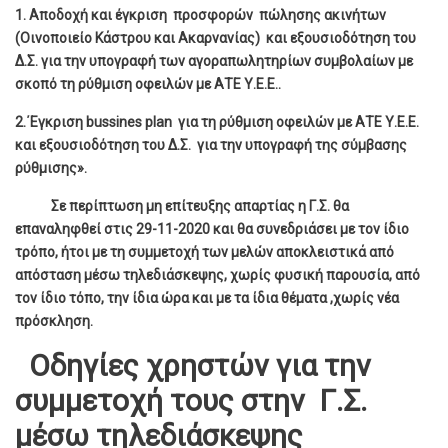
1. Αποδοχή και έγκριση προσφορών πώλησης ακινήτων
(Οινοποιείο Κάστρου και Ακαρνανίας) και εξουσιοδότηση του
Δ.Σ. για την υπογραφή των αγοραπωλητηρίων συμβολαίων με
σκοπό τη ρύθμιση οφειλών με ΑΤΕ Υ.Ε.Ε..
2.΄Εγκριση
bussines
plan
για τη ρύθμιση οφειλών με ΑΤΕ Υ.Ε.Ε.
και εξουσιοδότηση του Δ.Σ. για την υπογραφή της σύμβασης
ρύθμισης».
Σε περίπτωση μη επίτευξης απαρτίας η Γ.Σ. θα
επαναληφθεί στις 29-11-2020 και θα συνεδριάσει με τον ίδιο
τρόπο, ήτοι με τη συμμετοχή των μελών αποκλειστικά από
απόσταση μέσω τηλεδιάσκεψης, χωρίς φυσική παρουσία, από
τον ίδιο τόπο, την ίδια ώρα και με τα ίδια θέματα ,χωρίς νέα
πρόσκληση.
Οδηγίες χρηστών για την
συμμετοχή τους στην Γ.Σ.
μέσω τηλεδιάσκεψης