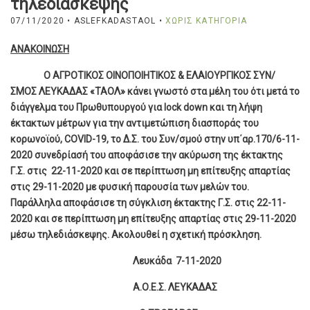
τηλεδιάσκεψης
07/11/2020
• ASLEFKADASTAOL •
ΧΩΡΊΣ ΚΑΤΗΓΟΡΊΑ
ΑΝΑΚΟΙΝΩΣΗ
Ο ΑΓΡΟΤΙΚΟΣ ΟΙΝΟΠΟΙΗΤΙΚΟΣ & ΕΛΑΙΟΥΡΓΙΚΟΣ ΣΥΝ/
ΣΜΟΣ ΛΕΥΚΑΔΑΣ «ΤΑΟΛ» κάνει γνωστό στα μέλη του ότι μετά το
διάγγελμα του Πρωθυπουργού για
lock
down
και τη λήψη
έκτακτων μέτρων για την αντιμετώπιση διασποράς του
κορωνοϊού,
COVID
-19, το Δ.Σ. του Συν/σμού στην υπ΄αρ.170/6-11-
2020 συνεδρίασή του αποφάσισε την ακύρωση της έκτακτης
Γ.Σ. στις 22-11-2020 και σε περίπτωση μη επίτευξης απαρτίας
στις 29-11-2020 με φυσική παρουσία των μελών του.
Παράλληλα αποφάσισε τη σύγκλιση έκτακτης Γ.Σ. στις 22-11-
2020 και σε περίπτωση μη επίτευξης απαρτίας στις 29-11-2020
μέσω τηλεδιάσκεψης. Ακολουθεί η σχετική πρόσκληση.
Λευκάδα 7-11-2020
Α.Ο.Ε.Σ. ΛΕΥΚΑΔΑΣ