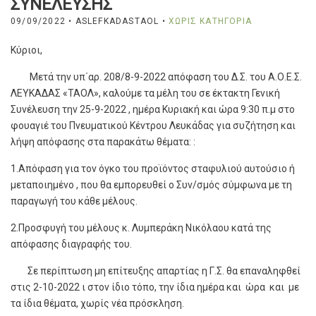
ΣΥΝΕΛΕΥΣΗΣ
09/09/2022
• ASLEFKADASTAOL •
ΧΩΡΊΣ ΚΑΤΗΓΟΡΊΑ
Κύριοι,
Μετά την υπ΄αρ. 208/8-9-2022 απόφαση του Δ.Σ. του Α.Ο.Ε.Σ.
ΛΕΥΚΑΔΑΣ «ΤΑΟΛ», καλούμε τα μέλη του σε έκτακτη Γενική
Συνέλευση την 25-9-2022 , ημέρα Κυριακή και ώρα 9:30 π.μ στο
φουαγιέ του Πνευματικού Κέντρου Λευκάδας για συζήτηση και
λήψη απόφασης στα παρακάτω θέματα: :
1.Απόφαση για τον όγκο του προϊόντος σταφυλιού αυτούσιο ή
μεταποιημένο , που θα εμπορευθεί ο Συν/σμός σύμφωνα με τη
παραγωγή του κάθε μέλους.
2.Προσφυγή του μέλους κ. Λυμπεράκη Νικόλαου κατά της
απόφασης διαγραφής του.
Σε περίπτωση μη επίτευξης απαρτίας η Γ.Σ. θα επαναληφθεί
στις 2-10-2022 ι στον ίδιο τόπο, την ίδια ημέρα και ώρα και με
τα ίδια θέματα, χωρίς νέα πρόσκληση.